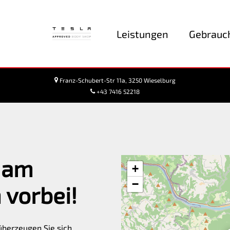
Leistungen
Gebrauc
Franz-Schubert-Str 11a, 3250 Wieselburg
+43 7416 52218
 am
+
−
 vorbei!
 überzeugen Sie sich