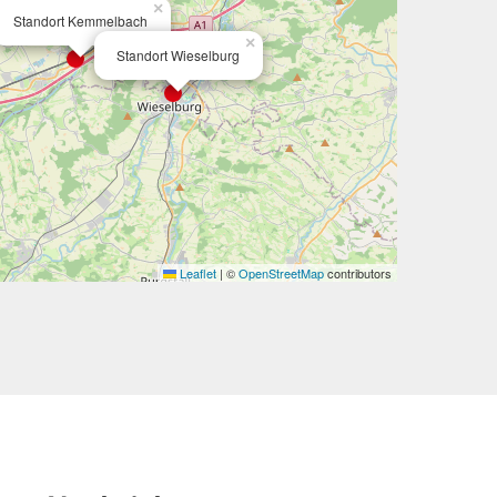
×
Standort Kemmelbach
×
Standort Wieselburg
Leaflet
|
©
OpenStreetMap
contributors